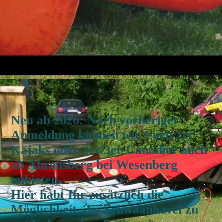
Neu ab 2026: Nach vorheriger
Anmeldung können wir Euch 2er
Kajaks oder 2er/3er Canadier auch
ab Ahrensberg bei Wesenberg
anbieten.
Hier habt Ihr zusätzlich die
Möglichkeit, die Schwaanhavel zu