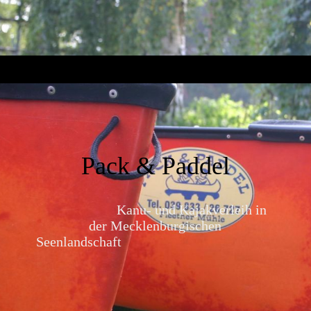
Pack & Paddel
Kanu- und Kajakverleih in
der Mecklenburgischen
Seenlandschaft