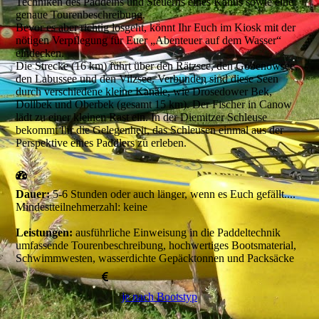
Techniken des Paddelns und Steuerns eines Kanus sowie eine
genaue Tourenbeschreibung.
Bevor es aber richtig losgeht, könnt Ihr Euch im Kiosk mit der
nötigen Verpflegung für Euer „Abenteuer auf dem Wasser“
eindecken.
Die Strecke (16 km) führt über den Rätzsee, den Gobenowsee,
den Labussee und den Vilzsee. Verbunden sind diese Seen
durch verschiedene kleine Kanäle, wie Drosedower Bek,
Dollbek und Oberbek (gesamt 15 km). Der Fischer in Canow
lädt zu einer kleinen Rast ein. In der Diemitzer Schleuse
bekommt Ihr die Gelegenheit, das Schleusen einmal aus der
Perspektive eines Paddlers zu erleben.
Dauer:
5-6 Stunden oder auch länger, wenn es Euch gefällt....
Mindestteilnehmerzahl: keine
Leistungen:
ausführliche Einweisung in die Paddeltechnik
umfassende Tourenbeschreibung, hochwertiges Bootsmaterial,
Schwimmwesten, wasserdichte Gepäcktonnen und Packsäcke
je nach Bootstyp