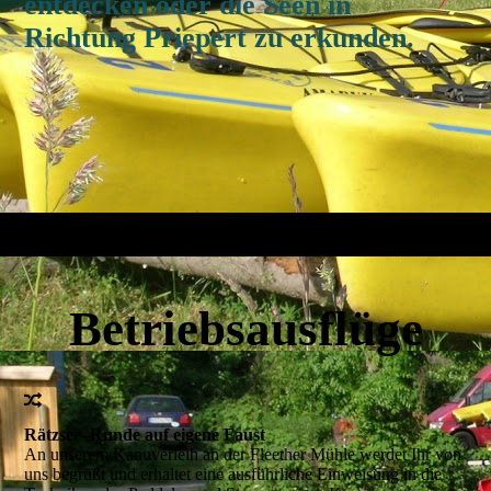
entdecken oder die Seen in
Richtung Priepert zu erkunden.
Betriebsausflüge
Rätzsee–Runde auf eigene Faust
An unserem Kanuverleih an der Fleether Mühle werdet Ihr von
uns begrüßt und erhaltet eine ausführliche Einweisung in die